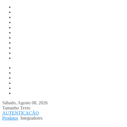
Digitalis.pt
Home
Empresa
Produtos
Serviços
Notícias
Media
Contactos
Suporte
Recrutamento
Team Digitalis
Win
Web
Estatísticas
Integradores
WebServices
Aplicações Móvel
Sábado, Agosto 08, 2026
Tamanho Texto
AUTENTICAÇÃO
Produtos
Integradores