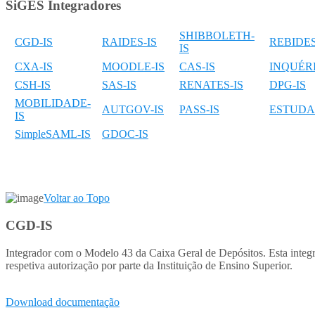
SiGES Integradores
SHIBBOLETH-
CGD-IS
RAIDES-IS
REBIDES
IS
CXA-IS
MOODLE-IS
CAS-IS
INQUÉRI
CSH-IS
SAS-IS
RENATES-IS
DPG-IS
MOBILIDADE-
AUTGOV-IS
PASS-IS
ESTUDA
IS
SimpleSAML-IS
GDOC-IS
Voltar ao Topo
CGD-IS
Integrador com o Modelo 43 da Caixa Geral de Depósitos. Esta integra
respetiva autorização por parte da Instituição de Ensino Superior.
Download documentação