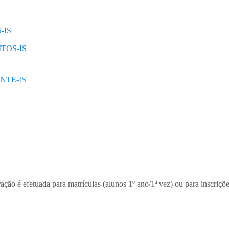
-IS
TOS-IS
NTE-IS
ção é efetuada para matrículas (alunos 1º ano/1ª vez) ou para inscriçõ