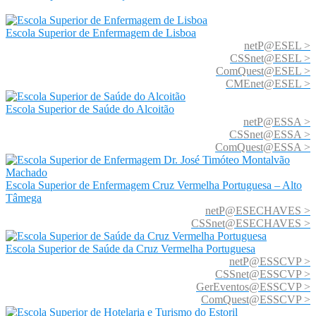
Escola Superior de Enfermagem de Lisboa
netP@ESEL >
CSSnet@ESEL >
ComQuest@ESEL >
CMEnet@ESEL >
Escola Superior de Saúde do Alcoitão
netP@ESSA >
CSSnet@ESSA >
ComQuest@ESSA >
Escola Superior de Enfermagem Cruz Vermelha Portuguesa – Alto
Tâmega
netP@ESECHAVES >
CSSnet@ESECHAVES >
Escola Superior de Saúde da Cruz Vermelha Portuguesa
netP@ESSCVP >
CSSnet@ESSCVP >
GerEventos@ESSCVP >
ComQuest@ESSCVP >