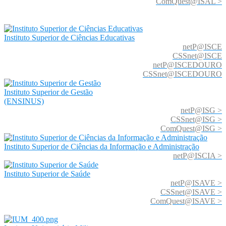
ComQuest@ISAL >
Instituto Superior de Ciências Educativas
netP@ISCE
CSSnet@ISCE
netP@ISCEDOURO
CSSnet@ISCEDOURO
Instituto Superior de Gestão
(ENSINUS)
netP@ISG >
CSSnet@ISG >
ComQuest@ISG >
Instituto Superior de Ciências da Informação e Administração
netP@ISCIA >
Instituto Superior de Saúde
netP@ISAVE >
CSSnet@ISAVE >
ComQuest@ISAVE >