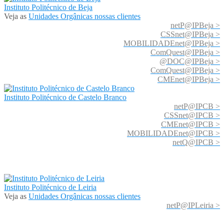
Instituto Politécnico de Beja
Veja as
Unidades Orgânicas nossas clientes
netP@IPBeja >
CSSnet@IPBeja >
MOBILIDADEnet@IPBeja >
ComQuest@IPBeja >
@DOC@IPBeja >
ComQuest@IPBeja >
CMEnet@IPBeja >
Instituto Politécnico de Castelo Branco
netP@IPCB >
CSSnet@IPCB >
CMEnet@IPCB >
MOBILIDADEnet@IPCB >
netQ@IPCB >
Instituto Politécnico de Leiria
Veja as
Unidades Orgânicas nossas clientes
netP@IPLeiria >