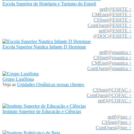
Escola Superior de Hotelaria e Turismo do Estoril
netP@ESHTE >
CMEnet@ESHTE >
CSSnet@ESHTE >
ComQuest@ESHTE >
netQ@ESHTE >
@DOC@ESHTE >
Escola Superior Nautica Infante D Henrique
netP@enautica >
CSSnet@enautica >
CMEnet@enautica >
ComQuest@enautica >
Grupo Lusófona
Veja as
Unidades Orgânicas nossas clientes
CSSnet@COFAC >
ComQuest@COFAC >
netQ@COFAC >
Instituto Superior de Educação e Ciências
netP@isec >
CSSnet@isec >
ComQuest@isec >