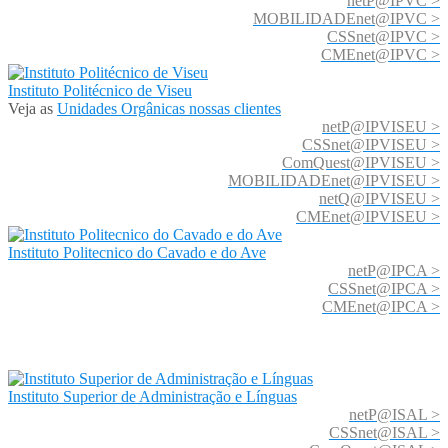
netP@IPVC >
MOBILIDADEnet@IPVC >
CSSnet@IPVC >
CMEnet@IPVC >
Instituto Politécnico de Viseu
Veja as
Unidades Orgânicas nossas clientes
netP@IPVISEU >
CSSnet@IPVISEU >
ComQuest@IPVISEU >
MOBILIDADEnet@IPVISEU >
netQ@IPVISEU >
CMEnet@IPVISEU >
Instituto Politecnico do Cavado e do Ave
netP@IPCA >
CSSnet@IPCA >
CMEnet@IPCA >
Instituto Superior de Administração e Línguas
netP@ISAL >
CSSnet@ISAL >