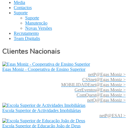
Media
Contactos
Suporte
Suporte
Manutenção
Novas Versões
Recrutamento
Team Digitalis
Clientes Nacionais
Egas Moniz - Cooperativa de Ensino Superior
netP@Egas Moniz >
CSSnet@Egas Moniz >
MOBILIDADEnet@Egas Moniz >
GerEventos@Egas Moniz >
ComQuest@Egas Moniz >
netQ@Egas Moniz >
Escola Superior de Actividades Imobiliárias
netP@ESAI >
Escola Superior de Educação João de Deus