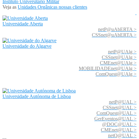
Instituto Universitário Militar
Veja as
Unidades Orgânicas nossas clientes
Universidade Aberta
netP@uAbERTA >
CSSnet@uAbERTA >
Universidade do Algarve
netP@UAlg >
CSSnet@UAlg >
CMEnet@UAlg >
MOBILIDADEnet@UAlg >
ComQuest@UAlg >
Universidade Autónoma de Lisboa
netP@UAL >
CSSnet@UAL >
ComQuest@UAL >
GerEventos@UAL >
@DOC@UAL >
CMEnet@UAL >
netQ@UAL >