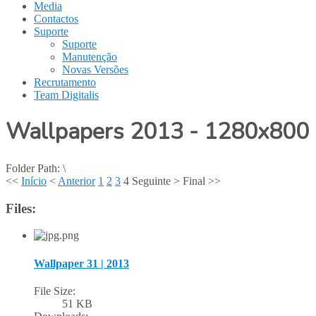
Media
Contactos
Suporte
Suporte
Manutenção
Novas Versões
Recrutamento
Team Digitalis
Wallpapers 2013 - 1280x800
Folder Path:
\
<<
Início
<
Anterior
1
2
3
4
Seguinte
>
Final
>>
Files:
Wallpaper 31 | 2013
File Size:
51 KB