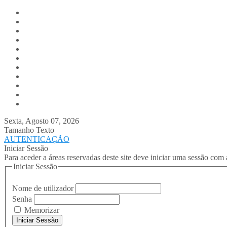
Digitalis.pt
Home
Empresa
Produtos
Serviços
Notícias
Media
Contactos
Suporte
Recrutamento
Team Digitalis
Sexta, Agosto 07, 2026
Tamanho Texto
AUTENTICAÇÃO
Iniciar Sessão
Para aceder a áreas reservadas deste site deve iniciar uma sessão com 
Iniciar Sessão
Nome de utilizador
Senha
Memorizar