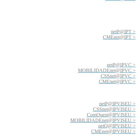
netP@IPT >
CMEnet@IPT >
netP@IPVC >
MOBILIDADEnet@IPVC >
CSSnet@IPVC >
CMEnet@IPVC >
netP@IPVISEU >
CSSnet@IPVISEU >
ComQuest@IPVISEU >
MOBILIDADEnet@IPVISEU >
netQ@IPVISEU >
CMEnet@IPVISEU >