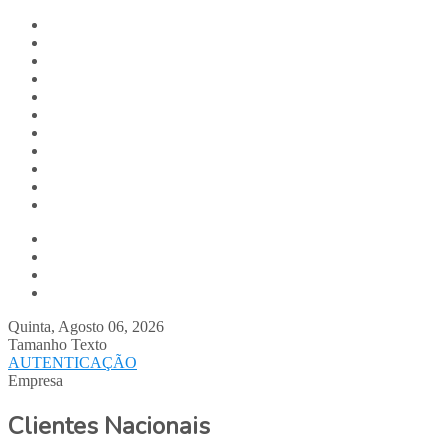
Digitalis.pt
Home
Empresa
Produtos
Serviços
Notícias
Media
Contactos
Suporte
Recrutamento
Team Digitalis
Quem Somos
Equipa
Parcerias
Clientes Digitalis
Quinta, Agosto 06, 2026
Tamanho Texto
AUTENTICAÇÃO
Empresa
Clientes Nacionais