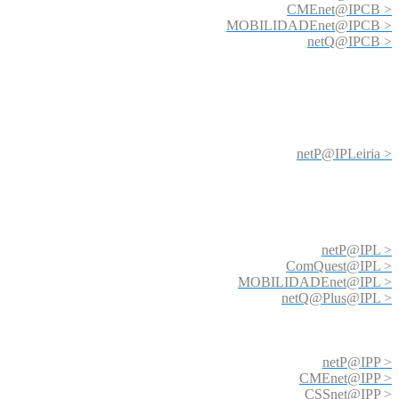
CMEnet@IPCB >
MOBILIDADEnet@IPCB >
netQ@IPCB >
netP@IPLeiria >
netP@IPL >
ComQuest@IPL >
MOBILIDADEnet@IPL >
netQ@Plus@IPL >
netP@IPP >
CMEnet@IPP >
CSSnet@IPP >