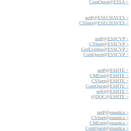
ComQuest@ESSA >
netP@ESECHAVES >
CSSnet@ESECHAVES >
netP@ESSCVP >
CSSnet@ESSCVP >
GerEventos@ESSCVP >
ComQuest@ESSCVP >
netP@ESHTE >
CMEnet@ESHTE >
CSSnet@ESHTE >
ComQuest@ESHTE >
netQ@ESHTE >
@DOC@ESHTE >
netP@enautica >
CSSnet@enautica >
CMEnet@enautica >
ComQuest@enautica >