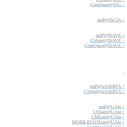
ComQuest@ISG >
netP@ISCIA >
netP@ISAVE >
CSSnet@ISAVE >
ComQuest@ISAVE >
netP@uAbERTA >
CSSnet@uAbERTA >
netP@UAlg >
CSSnet@UAlg >
CMEnet@UAlg >
MOBILIDADEnet@UAlg >