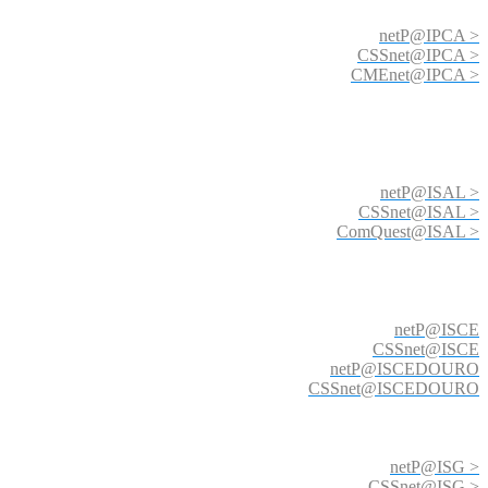
netP@IPCA >
CSSnet@IPCA >
CMEnet@IPCA >
netP@ISAL >
CSSnet@ISAL >
ComQuest@ISAL >
netP@ISCE
CSSnet@ISCE
netP@ISCEDOURO
CSSnet@ISCEDOURO
netP@ISG >
CSSnet@ISG >