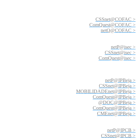
CSSnet@COFAC >
ComQuest@COFAC >
netQ@COFAC >
netP@isec >
CSSnet@isec >
ComQuest@isec >
netP@IPBeja >
CSSnet@IPBeja >
MOBILIDADEnet@IPBeja >
ComQuest@IPBeja >
@DOC@IPBeja >
ComQuest@IPBeja >
CMEnet@IPBeja >
netP@IPCB >
CSSnet@IPCB >