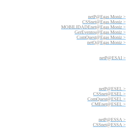
netP@Egas Moniz >
CSSnet@Egas Moniz >
MOBILIDADEnet@Egas Moniz >
GerEventos@Egas Moniz >
ComQuest@Egas Moniz >
netQ@Egas Moniz >
netP@ESAI >
netP@ESEL >
CSSnet@ESEL >
ComQuest@ESEL >
CMEnet@ESEL >
netP@ESSA >
CSSnet@ESSA >