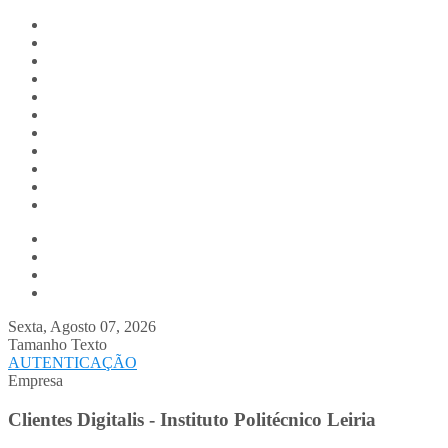
Digitalis.pt
Home
Empresa
Produtos
Serviços
Notícias
Media
Contactos
Suporte
Recrutamento
Team Digitalis
Quem Somos
Equipa
Parcerias
Clientes Digitalis
Sexta, Agosto 07, 2026
Tamanho Texto
AUTENTICAÇÃO
Empresa
Clientes Digitalis - Instituto Politécnico Leiria