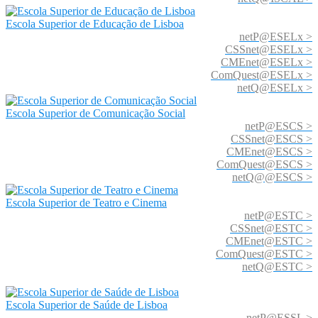
Escola Superior de Educação de Lisboa
netP@ESELx >
CSSnet@ESELx >
CMEnet@ESELx >
ComQuest@ESELx >
netQ@ESELx >
Escola Superior de Comunicação Social
netP@ESCS >
CSSnet@ESCS >
CMEnet@ESCS >
ComQuest@ESCS >
netQ@@ESCS >
Escola Superior de Teatro e Cinema
netP@ESTC >
CSSnet@ESTC >
CMEnet@ESTC >
ComQuest@ESTC >
netQ@ESTC >
Escola Superior de Saúde de Lisboa
netP@ESSL >