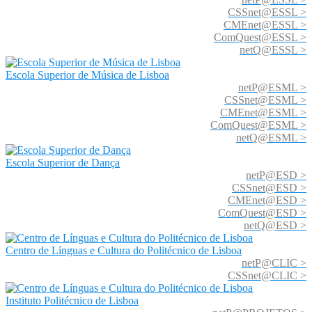
CSSnet@ESSL >
CMEnet@ESSL >
ComQuest@ESSL >
netQ@ESSL >
Escola Superior de Música de Lisboa
netP@ESML >
CSSnet@ESML >
CMEnet@ESML >
ComQuest@ESML >
netQ@ESML >
Escola Superior de Dança
netP@ESD >
CSSnet@ESD >
CMEnet@ESD >
ComQuest@ESD >
netQ@ESD >
Centro de Línguas e Cultura do Politécnico de Lisboa
netP@CLIC >
CSSnet@CLIC >
Instituto Politécnico de Lisboa