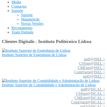
Media
Contactos
Suporte
Suporte
Manutenção
Novas Versões
Recrutamento
Team Digitalis
Clientes Digitalis - Instituto Politécnico Lisboa
Instituto Superior de Engenharia de Lisboa
netP@ISEL >
CSSnet@ISEL >
CMEnet@ISEL >
ComQuest@ISEL >
netQ@ISEL >
Instituto Superior de Contabilidade e Administração de Lisboa
netP@ISCAL >
CSSnet@ISCAL >
CMEnet@ISCAL >
ComQuest@ISCAL >
netQ@ISCAL >