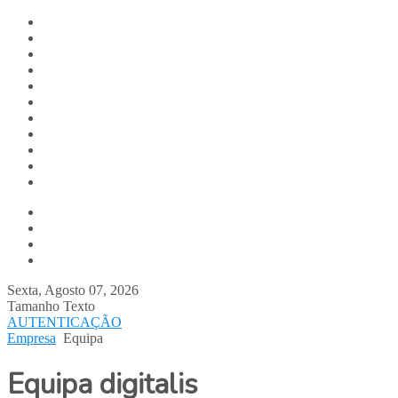
Digitalis.pt
Home
Empresa
Produtos
Serviços
Notícias
Media
Contactos
Suporte
Recrutamento
Team Digitalis
Quem Somos
Equipa
Parcerias
Clientes Digitalis
Sexta, Agosto 07, 2026
Tamanho Texto
AUTENTICAÇÃO
Empresa
Equipa
Equipa digitalis