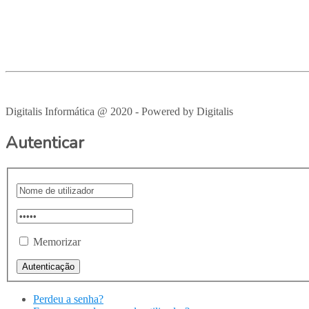
Empresa
Produtos
Serviços
Suporte
Recrutamento
Avisos Legais
Digitalis Informática @ 2020 - Powered by Digitalis
VOLTAR PAR
Autenticar
Memorizar
Perdeu a senha?