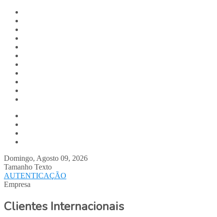
Digitalis.pt
Home
Empresa
Produtos
Serviços
Notícias
Media
Contactos
Suporte
Recrutamento
Team Digitalis
Quem Somos
Equipa
Parcerias
Clientes Digitalis
Domingo, Agosto 09, 2026
Tamanho Texto
AUTENTICAÇÃO
Empresa
Clientes Internacionais