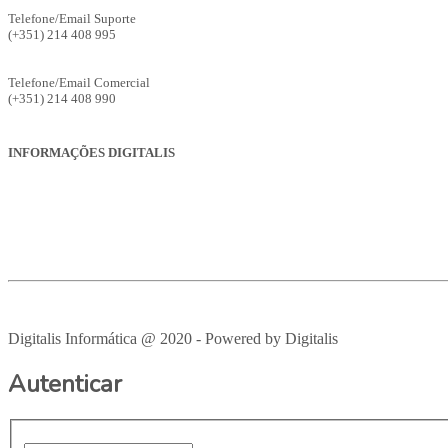
Telefone/Email Suporte
(+351) 214 408 995
suporte@digitalis.pt
Telefone/Email Comercial
(+351) 214 408 990
ges.comercial@digitalis.pt
INFORMAÇÕES DIGITALIS
Empresa
Produtos
Serviços
Suporte
Recrutamento
Avisos Legais
Digitalis Informática @ 2020 - Powered by Digitalis
VOLTAR PAR
Autenticar