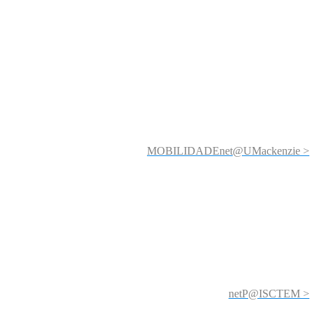
MOBILIDADEnet@UMackenzie >
netP@ISCTEM >