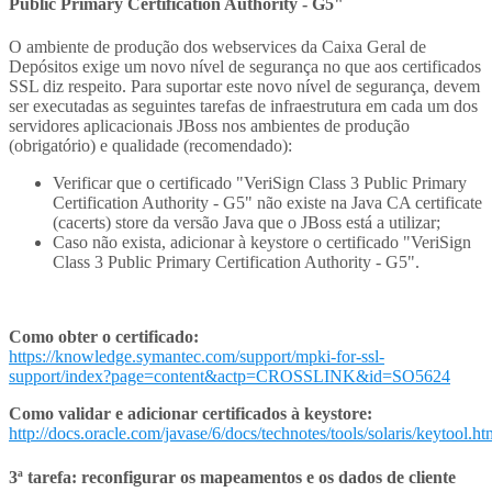
Public Primary Certification Authority - G5"
O ambiente de produção dos webservices da Caixa Geral de
Depósitos exige um novo nível de segurança no que aos certificados
SSL diz respeito. Para suportar este novo nível de segurança, devem
ser executadas as seguintes tarefas de infraestrutura em cada um dos
servidores aplicacionais JBoss nos ambientes de produção
(obrigatório) e qualidade (recomendado):
Verificar que o certificado "VeriSign Class 3 Public Primary
Certification Authority - G5" não existe na Java CA certificate
(cacerts) store da versão Java que o JBoss está a utilizar;
Caso não exista, adicionar à keystore o certificado "VeriSign
Class 3 Public Primary Certification Authority - G5".
Como obter o certificado:
https://knowledge.symantec.com/support/mpki-for-ssl-
support/index?page=content&actp=CROSSLINK&id=SO5624
Como validar e adicionar certificados à keystore:
http://docs.oracle.com/javase/6/docs/technotes/tools/solaris/keytool.ht
3ª tarefa: reconfigurar os mapeamentos e os dados de cliente