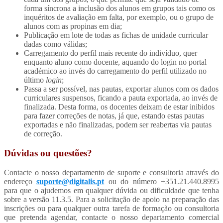
forma síncrona a inclusão dos alunos em grupos tais como os
inquéritos de avaliação em falta, por exemplo, ou o grupo de
alunos com as propinas em dia;
Publicação em lote de todas as fichas de unidade curricular
dadas como válidas;
Carregamento do perfil mais recente do indivíduo, quer
enquanto aluno como docente, aquando do login no portal
académico ao invés do carregamento do perfil utilizado no
último
login
;
Passa a ser possível, nas pautas, exportar alunos com os dados
curriculares suspensos, ficando a pauta exportada, ao invés de
finalizada. Desta forma, os docentes deixam de estar inibidos
para fazer correções de notas, já que, estando estas pautas
exportadas e não finalizadas, podem ser reabertas via pautas
de correção.
Dúvidas ou questões?
Contacte o nosso departamento de suporte e consultoria através do
endereço
suporte@digitalis.pt
ou do número +351.21.440.8995
para que o ajudemos em qualquer dúvida ou dificuldade que tenha
sobre a versão 11.3.5. Para a solicitação de apoio na preparação das
inscrições ou para qualquer outra tarefa de formação ou consultoria
que pretenda agendar, contacte o nosso departamento comercial