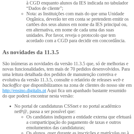
à CGD enquanto alunos da IES indicada no tabulador
“Dados de cliente”;
Nota: as Instituições com mais do que uma Unidade
Orgânica, deverão ter em conta se pretendem emitir os
cartões dos seus alunos em nome da IES principal ou,
em alternativa, em nome de cada uma das suas
unidades. Por favor, reveja o protocolo que tem
acordado com a CGD para decidir em concordância.
As novidades da 11.3.5
São inúmeras as novidades da versão 11.3.5 que, só de melhorias e
novas funcionalidades, tem mais de 70 pedidos desenvolvidos. Para
uma leitura detalhada dos pedidos de manutenção corretiva e
evolutiva da versão 11.3.5, consulte o relatório de releases
web
e
backoffice
que disponibilizamos na zona de clientes do nosso site em
http://ensino.digitalis.pt
Aqui fica um apanhado bastante resumido
do que poderá encontrar nesta versão:
No portal de candidaturas CSSnet e no portal académico
netP@, passa a ser possível que:
Os candidatos indiquem a entidade externa que efetuará
a comparticipação do pagamento de taxas e outros
emolumentos das candidaturas;
Os alunos, quer durante as inscrições e matrículas ou à