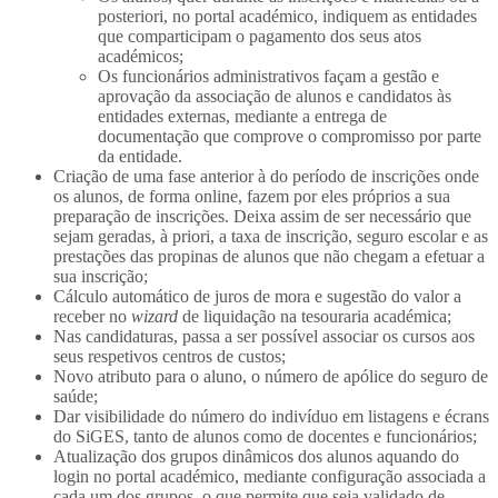
posteriori, no portal académico, indiquem as entidades
que comparticipam o pagamento dos seus atos
académicos;
Os funcionários administrativos façam a gestão e
aprovação da associação de alunos e candidatos às
entidades externas, mediante a entrega de
documentação que comprove o compromisso por parte
da entidade.
Criação de uma fase anterior à do período de inscrições onde
os alunos, de forma online, fazem por eles próprios a sua
preparação de inscrições. Deixa assim de ser necessário que
sejam geradas, à priori, a taxa de inscrição, seguro escolar e as
prestações das propinas de alunos que não chegam a efetuar a
sua inscrição;
Cálculo automático de juros de mora e sugestão do valor a
receber no
wizard
de liquidação na tesouraria académica;
Nas candidaturas, passa a ser possível associar os cursos aos
seus respetivos centros de custos;
Novo atributo para o aluno, o número de apólice do seguro de
saúde;
Dar visibilidade do número do indivíduo em listagens e écrans
do SiGES, tanto de alunos como de docentes e funcionários;
Atualização dos grupos dinâmicos dos alunos aquando do
login no portal académico, mediante configuração associada a
cada um dos grupos, o que permite que seja validado de