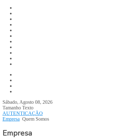
Digitalis.pt
Home
Empresa
Produtos
Serviços
Notícias
Media
Contactos
Suporte
Recrutamento
Team Digitalis
Quem Somos
Equipa
Parcerias
Clientes Digitalis
Sábado, Agosto 08, 2026
Tamanho Texto
AUTENTICAÇÃO
Empresa
Quem Somos
Empresa