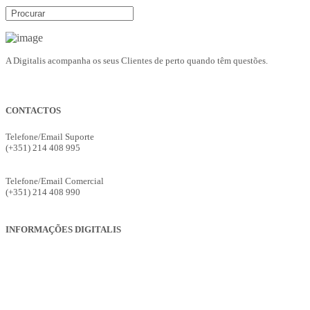
A Digitalis acompanha os seus Clientes de perto quando têm questões.
CONTACTOS
Telefone/Email Suporte
(+351) 214 408 995
suporte@digitalis.pt
Telefone/Email Comercial
(+351) 214 408 990
ges.comercial@digitalis.pt
INFORMAÇÕES DIGITALIS
Empresa
Produtos
Serviços
Suporte
Recrutamento