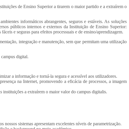
tituições de Ensino Superior a tirarem o maior partido e a extraírem o
mbientes informáticos abrangentes, seguros e estáveis. As soluções
ersos públicos internos e externos da Instituição de Ensino Superior:
 fáceis e seguras para efeitos processuais e de ensino/aprendizagem.
lementação, integração e manutenção, sem que permitam uma utilização
 campus digital.
mizar a informação e torná-la segura e acessível aos utilizadores.
a presença na Internet, promovendo a eficácia de processos, a imagem
instituições a extraírem o maior valor do campus digitalis.
os nossos sistemas apresentam excelentes níveis de parametrização.
radição e background no meio académico.