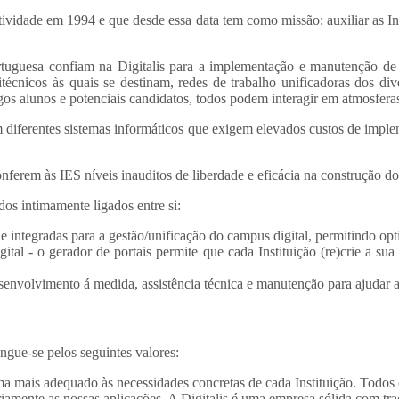
tividade em 1994 e que desde essa data tem como missão: auxiliar as Ins
rtuguesa confiam na Digitalis para a implementação e manutenção de a
itécnicos às quais se destinam, redes de trabalho unificadoras dos div
igos alunos e potenciais candidatos, todos podem interagir em atmosferas
om diferentes sistemas informáticos que exigem elevados custos de imp
onferem às IES níveis inauditos de liberdade e eficácia na construção do
dos intimamente ligados entre si:
e integradas para a gestão/unificação do campus digital, permitindo opti
tal - o gerador de portais permite que cada Instituição (re)crie a su
envolvimento á medida, assistência técnica e manutenção para ajudar as 
ngue-se pelos seguintes valores:
ma mais adequado às necessidades concretas de cada Instituição. Todos 
ariamente as nossas aplicações. A Digitalis é uma empresa sólida com t