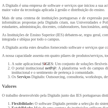
A Digitalis é uma empresa de software e serviços que iniciou a sua ac
maior valor da tecnologia aplicada à gestão e distribuição do ensino.
Mais de uma centena de instituições portuguesas e de expressão po
informáticas propostas pela Digitalis criam, nas Universidades e Pol
estudantes, administração, docentes, colaboradores, funcionários, ant
As Instituições de Ensino Superior (IES) debatem-se, regra geral, c
integrada e ubíqua por todo o campus.
A Digitalis aceita estes desafios fornecendo software e serviços que c
A nossa capacidade assenta em quatro pilares de produtos/serviços, to
A suite aplicacional
S
i
GES
: Um conjunto de soluções flexíveis 
O portal institucional
netP@
: A plataforma web do campus digi
institucional e o sentimento de pertença à comunidade.
Os
Serviços
Digitalis: Outsourcing, consultoria, workshops, des
Valores
O trabalho desenvolvido pela Digitalis junto das IES portuguesas disti
Flexibilidade:
O software Digitalis permite a selecção do siste
Estabilidade:
Mais de uma centena de instituições utilizam di