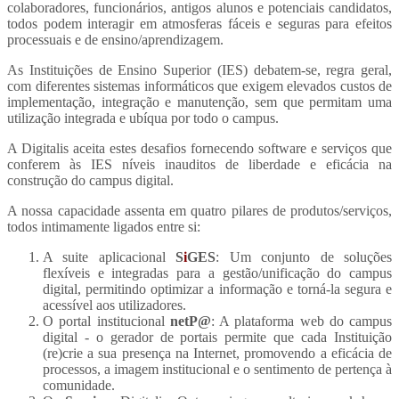
colaboradores, funcionários, antigos alunos e potenciais candidatos,
todos podem interagir em atmosferas fáceis e seguras para efeitos
processuais e de ensino/aprendizagem.
As Instituições de Ensino Superior (IES) debatem-se, regra geral,
com diferentes sistemas informáticos que exigem elevados custos de
implementação, integração e manutenção, sem que permitam uma
utilização integrada e ubíqua por todo o campus.
A Digitalis aceita estes desafios fornecendo software e serviços que
conferem às IES níveis inauditos de liberdade e eficácia na
construção do campus digital.
A nossa capacidade assenta em quatro pilares de produtos/serviços,
todos intimamente ligados entre si:
A suite aplicacional
S
i
GES
: Um conjunto de soluções
flexíveis e integradas para a gestão/unificação do campus
digital, permitindo optimizar a informação e torná-la segura e
acessível aos utilizadores.
O portal institucional
netP@
: A plataforma web do campus
digital - o gerador de portais permite que cada Instituição
(re)crie a sua presença na Internet, promovendo a eficácia de
processos, a imagem institucional e o sentimento de pertença à
comunidade.