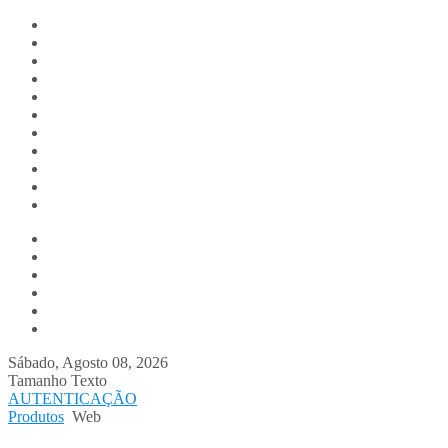
Digitalis.pt
Home
Empresa
Produtos
Serviços
Notícias
Media
Contactos
Suporte
Recrutamento
Team Digitalis
Win
Web
Estatísticas
Integradores
WebServices
Aplicações Móvel
Sábado, Agosto 08, 2026
Tamanho Texto
AUTENTICAÇÃO
Produtos
Web