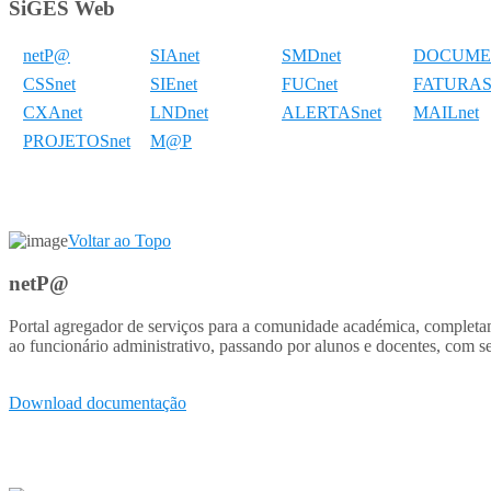
SiGES Web
netP@
SIAnet
SMDnet
DOCUME
CSSnet
SIEnet
FUCnet
FATURAS
CXAnet
LNDnet
ALERTASnet
MAILnet
PROJETOSnet
M@P
Voltar ao Topo
netP@
Portal agregador de serviços para a comunidade académica, completame
ao funcionário administrativo, passando por alunos e docentes, com ser
Download documentação