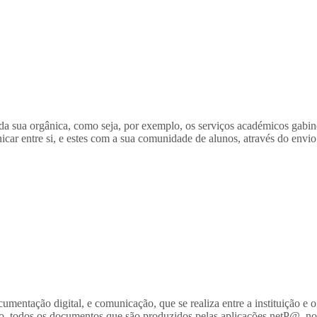
a sua orgânica, como seja, por exemplo, os serviços académicos gabinet
ar entre si, e estes com a sua comunidade de alunos, através do envio
tação digital, e comunicação, que se realiza entre a instituição e o a
lo, todos os documentos que são produzidos pelas aplicações netP@, n