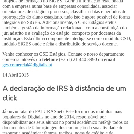
projetos de formação no SiGES. Gerir a informação relacionada
com a empresa numa base de empresas consolidada, associar
orientadores de estágio a processos, classificar datas e períodos de
prorrogação do aluno estagiário, tudo isto é agora possível de forma
integrada no SiGES. Adicionalmente, o CSE Estágios efetua
também a gestão da informação relacionada com a constituição do
júri adstrito e a avaliação do estágio, composto por docentes da
instituição. Esta última componente interliga-se com o módulo CSD,
módulo SiGES onde é feita a distribuição de serviço docente.
Venha conhecer os CSE Estágios. Contate o nosso departamento
comercial através do
telefone
(+351) 21 440 8990 ou
email
ges.comercial@digitalis.pt
14 Abril 2015
A declaração de IRS à distância de um
click
Já ouviu falar do FATURASnet? Este foi um dos módulos mais
populares da Digitalis no ano de 2014, responsável por
disponibilizar aos seus alunos no portal académico netP@ todos os
documentos de faturação gerados em função da sua atividade de
tesouraria académica: faturas, recibos, notas de crédito e de