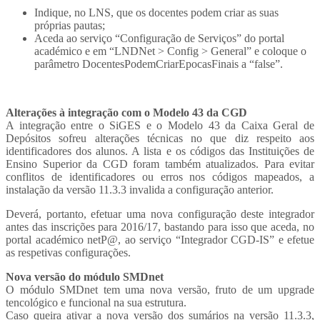
Indique, no LNS, que os docentes podem criar as suas
próprias pautas;
Aceda ao serviço “Configuração de Serviços” do portal
académico e em “LNDNet > Config > General” e coloque o
parâmetro DocentesPodemCriarEpocasFinais a “false”.
Alterações à integração com o Modelo 43 da CGD
A integração entre o SiGES e o Modelo 43 da Caixa Geral de
Depósitos sofreu alterações técnicas no que diz respeito aos
identificadores dos alunos. A lista e os códigos das Instituições de
Ensino Superior da CGD foram também atualizados. Para evitar
conflitos de identificadores ou erros nos códigos mapeados, a
instalação da versão 11.3.3 invalida a configuração anterior.
Deverá, portanto, efetuar uma nova configuração deste integrador
antes das inscrições para 2016/17, bastando para isso que aceda, no
portal académico netP@, ao serviço “Integrador CGD-IS” e efetue
as respetivas configurações.
Nova versão do módulo SMDnet
O módulo SMDnet tem uma nova versão, fruto de um upgrade
tencológico e funcional na sua estrutura.
Caso queira ativar a nova versão dos sumários na versão 11.3.3,