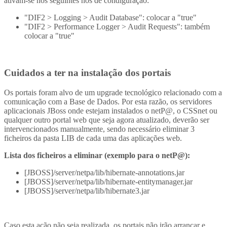
ativam-se nos seguintes nós de condiguração:
"DIF2 > Logging > Audit Database": colocar a "true"
"DIF2 > Performance Logger > Audit Requests": também
colocar a "true"
Cuidados a ter na instalação dos portais
Os portais foram alvo de um upgrade tecnológico relacionado com a
comunicação com a Base de Dados. Por esta razão, os servidores
aplicacionais JBoss onde estejam instalados o netP@, o CSSnet ou
qualquer outro portal web que seja agora atualizado, deverão ser
intervencionados manualmente, sendo necessário eliminar 3
ficheiros da pasta LIB de cada uma das aplicações web.
Lista dos ficheiros a eliminar (exemplo para o netP@):
[JBOSS]/server/netpa/lib/hibernate-annotations.jar
[JBOSS]/server/netpa/lib/hibernate-entitymanager.jar
[JBOSS]/server/netpa/lib/hibernate3.jar
Caso esta ação não seja realizada, os portais não irão arrancar e