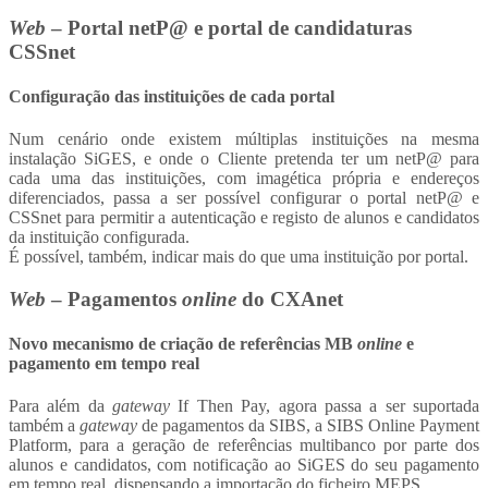
Web
– Portal netP@ e portal de candidaturas
CSSnet
Configuração das instituições de cada portal
Num cenário onde existem múltiplas instituições na mesma
instalação SiGES, e onde o Cliente pretenda ter um netP@ para
cada uma das instituições, com imagética própria e endereços
diferenciados, passa a ser possível configurar o portal netP@ e
CSSnet para permitir a autenticação e registo de alunos e candidatos
da instituição configurada.
É possível, também, indicar mais do que uma instituição por portal.
Web
– Pagamentos
online
do CXAnet
Novo mecanismo de criação de referências MB
online
e
pagamento em tempo real
Para além da
gateway
If Then Pay, agora passa a ser suportada
também a
gateway
de pagamentos da SIBS, a SIBS Online Payment
Platform, para a geração de referências multibanco por parte dos
alunos e candidatos, com notificação ao SiGES do seu pagamento
em tempo real, dispensando a importação do ficheiro MEPS.