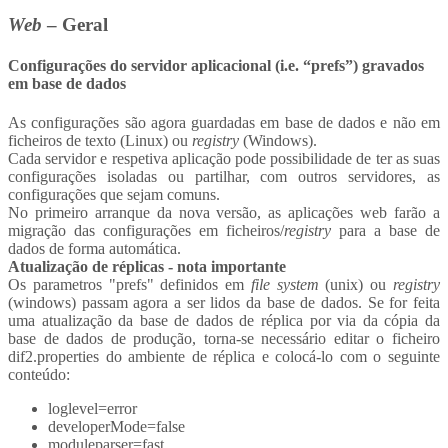
Web
– Geral
Configurações do servidor aplicacional (i.e. “prefs”) gravados
em base de dados
As configurações são agora guardadas em base de dados e não em
ficheiros de texto (Linux) ou
registry
(Windows).
Cada servidor e respetiva aplicação pode possibilidade de ter as suas
configurações isoladas ou partilhar, com outros servidores, as
configurações que sejam comuns.
No primeiro arranque da nova versão, as aplicações web farão a
migração das configurações em ficheiros/
registry
para a base de
dados de forma automática.
Atualização de réplicas - nota importante
Os parametros "prefs" definidos em
file system
(unix) ou
registry
(windows) passam agora a ser lidos da base de dados. Se for feita
uma atualização da base de dados de réplica por via da cópia da
base de dados de produção, torna-se necessário editar o ficheiro
dif2.properties do ambiente de réplica e colocá-lo com o seguinte
conteúdo:
loglevel=error
developerMode=false
moduleparser=fast