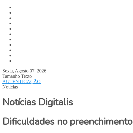
Digitalis.pt
Home
Empresa
Produtos
Serviços
Notícias
Media
Contactos
Suporte
Recrutamento
Team Digitalis
Sexta, Agosto 07, 2026
Tamanho Texto
AUTENTICAÇÃO
Notícias
Notícias Digitalis
Dificuldades no preenchimento