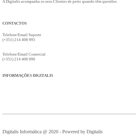
A Digitalis acompanha os seus Clientes de perto quando têm questões.
CONTACTOS
Telefone/Email Suporte
(+351) 214 408 995
suporte@digitalis.pt
Telefone/Email Comercial
(+351) 214 408 990
ges.comercial@digitalis.pt
INFORMAÇÕES DIGITALIS
Empresa
Produtos
Serviços
Suporte
Recrutamento
Avisos Legais
Digitalis Informática @ 2020 - Powered by Digitalis
VOLTAR PAR