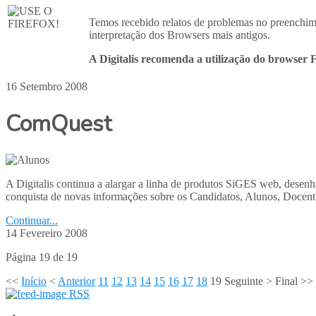
Temos recebido relatos de problemas no preenchime
interpretação dos Browsers mais antigos.
A Digitalis recomenda a utilização do browser 
16 Setembro 2008
ComQuest
A Digitalis continua a alargar a linha de produtos SiGES web, desenha
conquista de novas informações sobre os Candidatos, Alunos, Docente
Continuar...
14 Fevereiro 2008
Página 19 de 19
<<
Início
<
Anterior
11
12
13
14
15
16
17
18
19
Seguinte
>
Final
>>
RSS