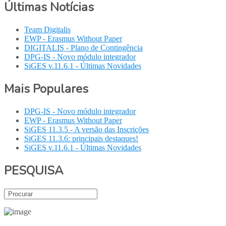
Últimas Notícias
Team Digitalis
EWP - Erasmus Without Paper
DIGITALIS - Plano de Contingência
DPG-IS - Novo módulo integrador
SiGES v.11.6.1 - Últimas Novidades
Mais Populares
DPG-IS - Novo módulo integrador
EWP - Erasmus Without Paper
SiGES 11.3.5 - A versão das Inscrições
SiGES 11.3.6: principais destaques!
SiGES v.11.6.1 - Últimas Novidades
PESQUISA