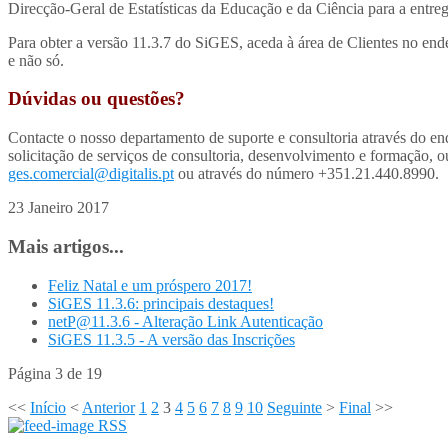
Direcção-Geral de Estatísticas da Educação e da Ciência para a entr
Para obter a versão 11.3.7 do SiGES, aceda à área de Clientes no en
e não só.
Dúvidas ou questões?
Contacte o nosso departamento de suporte e consultoria através do e
solicitação de serviços de consultoria, desenvolvimento e formação,
ges.comercial@digitalis.pt
ou através do número +351.21.440.8990.
23 Janeiro 2017
Mais artigos...
Feliz Natal e um próspero 2017!
SiGES 11.3.6: principais destaques!
netP@11.3.6 - Alteração Link Autenticação
SiGES 11.3.5 - A versão das Inscrições
Página 3 de 19
<<
Início
<
Anterior
1
2
3
4
5
6
7
8
9
10
Seguinte
>
Final
>>
RSS