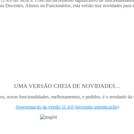
ão 11.4.0 do SiGES. Com um incremento significativo de funcionalidades
ara Docentes, Alunos ou Funcionários, esta versão traz novidades para 
UMA VERSÃO CHEIA DE NOVIDADES...
os, novas funcionalidades, melhoramentos, e pedidos, é o resultado da 
Apresentação da versão 11.4.0 (necessita autenticação)