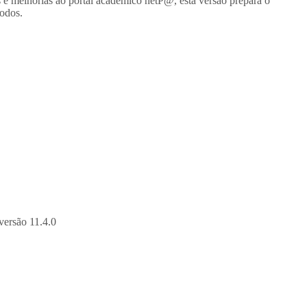
 e melhorias ao portal académico netP@, esta versão prepara o
todos.
versão 11.4.0