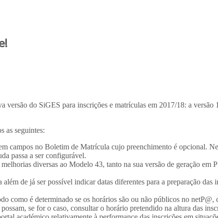
e!
a nova versão do SiGES para inscrições e matrículas em 2017/18: a versã
s as seguintes:
tem campos no Boletim de Matrícula cujo preenchimento é opcional. Nest
a passa a ser configurável.
 melhorias diversas ao Modelo 43, tanto na sua versão de geração em
 além de já ser possível indicar datas diferentes para a preparação das in
do como é determinado se os horários são ou não públicos no netP@, c
ossam, se for o caso, consultar o horário pretendido na altura das insc
rtal académico relativamente à performance das inscrições em situações