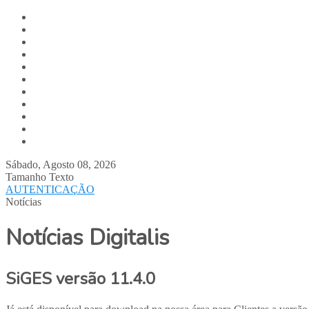
Digitalis.pt
Home
Empresa
Produtos
Serviços
Notícias
Media
Contactos
Suporte
Recrutamento
Team Digitalis
Sábado, Agosto 08, 2026
Tamanho Texto
AUTENTICAÇÃO
Notícias
Notícias Digitalis
SiGES versão 11.4.0