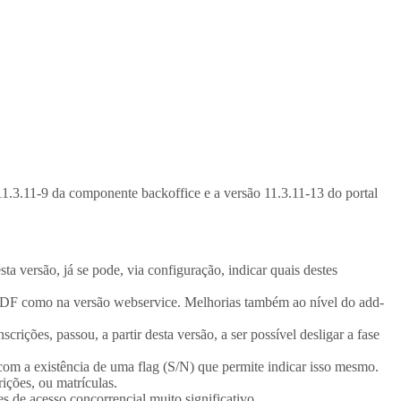
o 11.3.11-9 da componente backoffice e a versão 11.3.11-13 do portal
a versão, já se pode, via configuração, indicar quais destes
 PDF como na versão webservice. Melhorias também ao nível do add-
scrições, passou, a partir desta versão, a ser possível desligar a fase
om a existência de uma flag (S/N) que permite indicar isso mesmo.
rições, ou matrículas.
 de acesso concorrencial muito significativo.