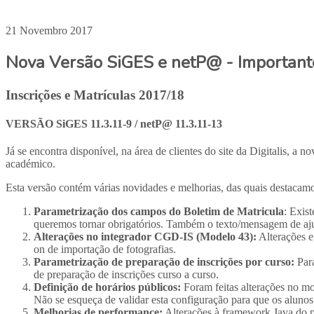
21 Novembro 2017
Nova Versão SiGES e netP@ - Important
Inscrições e Matrículas 2017/18
VERSÃO SiGES 11.3.11-9 / netP@ 11.3.11-13
Já se encontra disponível, na área de clientes do site da Digitalis, 
académico.
Esta versão contém várias novidades e melhorias, das quais destacamo
Parametrização dos campos do Boletim de Matricula
: Exis
queremos tornar obrigatórios. Também o texto/mensagem de ajud
Alterações no integrador CGD-IS (Modelo 43):
Alterações e
on de importação de fotografias.
Parametrização de preparação de inscrições por curso:
Para
de preparação de inscrições curso a curso.
Definição de horários públicos:
Foram feitas alterações no mo
Não se esqueça de validar esta configuração para que os alunos p
Melhorias de performance:
Alterações à framework Java do po