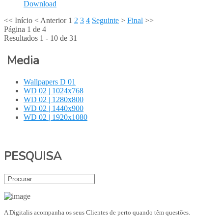
Download
<<
Início
<
Anterior
1
2
3
4
Seguinte
>
Final
>>
Página 1 de 4
Resultados 1 - 10 de 31
Media
Wallpapers D 01
WD 02 | 1024x768
WD 02 | 1280x800
WD 02 | 1440x900
WD 02 | 1920x1080
PESQUISA
A Digitalis acompanha os seus Clientes de perto quando têm questões.