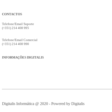
CONTACTOS
Telefone/Email Suporte
(+351) 214 408 995
suporte@digitalis.pt
Telefone/Email Comercial
(+351) 214 408 990
ges.comercial@digitalis.pt
INFORMAÇÕES DIGITALIS
Empresa
Produtos
Serviços
Suporte
Recrutamento
Avisos Legais
Digitalis Informática @ 2020 - Powered by Digitalis
VOLTAR PAR