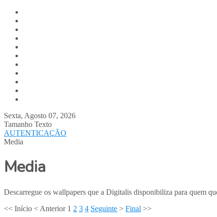
Digitalis.pt
Home
Empresa
Produtos
Serviços
Notícias
Media
Contactos
Suporte
Recrutamento
Team Digitalis
Sexta, Agosto 07, 2026
Tamanho Texto
AUTENTICAÇÃO
Media
Media
Descarregue os wallpapers que a Digitalis disponibiliza para quem que
<<
Início
<
Anterior
1
2
3
4
Seguinte
>
Final
>>