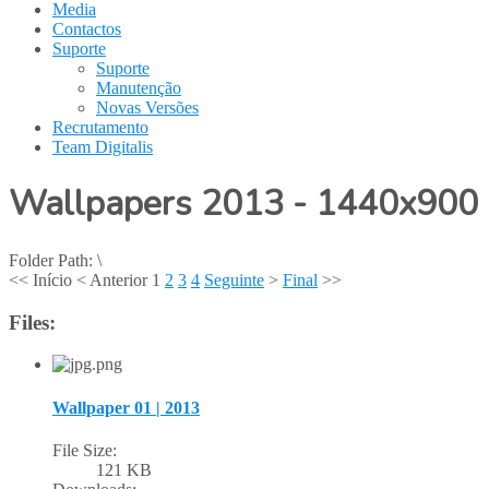
Media
Contactos
Suporte
Suporte
Manutenção
Novas Versões
Recrutamento
Team Digitalis
Wallpapers 2013 - 1440x900
Folder Path:
\
<<
Início
<
Anterior
1
2
3
4
Seguinte
>
Final
>>
Files:
Wallpaper 01 | 2013
File Size:
121 KB