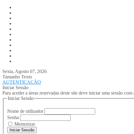
Digitalis.pt
Home
Empresa
Produtos
Serviços
Notícias
Media
Contactos
Suporte
Recrutamento
Team Digitalis
Sexta, Agosto 07, 2026
Tamanho Texto
AUTENTICAÇÃO
Iniciar Sessão
Para aceder a áreas reservadas deste site deve iniciar uma sessão com 
Iniciar Sessão
Nome de utilizador
Senha
Memorizar