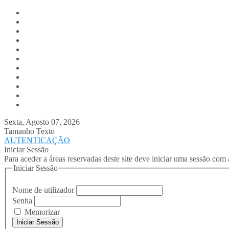
Digitalis.pt
Home
Empresa
Produtos
Serviços
Notícias
Media
Contactos
Suporte
Recrutamento
Team Digitalis
Sexta, Agosto 07, 2026
Tamanho Texto
AUTENTICAÇÃO
Iniciar Sessão
Para aceder a áreas reservadas deste site deve iniciar uma sessão com 
Iniciar Sessão
Nome de utilizador
Senha
Memorizar