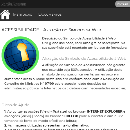
Versão Desktop
Entrar
Instituição
Documentos
A
C
E
S
S
I
B
I
L
I
D
A
D
E
-
A
f
i
x
a
ç
ã
o
d
o
S
í
m
b
o
l
o
n
a
W
e
b
Descrição do Símbolo de Acessibilidade à Web
Um globo inclinado, com uma grelha sobreposta. Na
sua superfície está recortado um buraco de fechadura.
Afixação do Símbolo de Acessibilidade à Web
A afixação do Símbolo de Acessibilidade não garante
que este sítio seja 100% acessível. A utilização deste
símbolo demonstra, unicamente, um esforço em
aumentar a acessibilidade deste sítio em conformidade com a Resolução do
Conselho de Ministros Nº 97/99 sobre acessibilidade dos sítios da
administração pública na Internet pelos cidadãos com necessidades especiais;
Dicas de Ajuda
1.
Ao utilizar as opções [View]-[Text size] do browser
INTERNET EXPLORER
e
as opções [View]-[Zoom] do browser
FIREFOX
pode aumentar e diminuir o
tamanho da fonte de modo a facilitar a leitura;
2.
As imagens utilizadas apresentam texto alternativo;