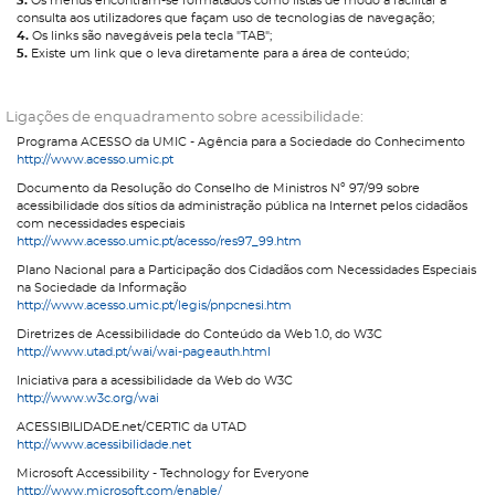
3.
Os menus encontram-se formatados como listas de modo a facilitar a
consulta aos utilizadores que façam uso de tecnologias de navegação;
4.
Os links são navegáveis pela tecla "TAB";
5.
Existe um link que o leva diretamente para a área de conteúdo;
Ligações de enquadramento sobre acessibilidade:
Programa ACESSO da UMIC - Agência para a Sociedade do Conhecimento
http://www.acesso.umic.pt
Documento da Resolução do Conselho de Ministros Nº 97/99 sobre
acessibilidade dos sítios da administração pública na Internet pelos cidadãos
com necessidades especiais
http://www.acesso.umic.pt/acesso/res97_99.htm
Plano Nacional para a Participação dos Cidadãos com Necessidades Especiais
na Sociedade da Informação
http://www.acesso.umic.pt/legis/pnpcnesi.htm
Diretrizes de Acessibilidade do Conteúdo da Web 1.0, do W3C
http://www.utad.pt/wai/wai-pageauth.html
Iniciativa para a acessibilidade da Web do W3C
http://www.w3c.org/wai
ACESSIBILIDADE.net/CERTIC da UTAD
http://www.acessibilidade.net
Microsoft Accessibility - Technology for Everyone
http://www.microsoft.com/enable/