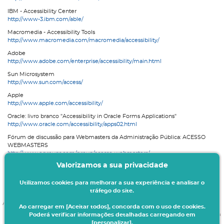
IBM - Accessibility Center
http://www-3.ibm.com/able/
Macromedia - Accessibility Tools
http://www.macromedia.com/macromedia/accessibility/
Adobe
http://www.adobe.com/enterprise/accessibility/main.html
Sun Microsystem
http://www.sun.com/access/
Apple
http://www.apple.com/accessibility/
Oracle: livro branco "Accessibility in Oracle Forms Applications"
http://www.oracle.com/accessibility/apps02.html
Fórum de discussão para Webmasters da Administração Pública: ACESSO
WEBMASTERS
http://www.egroups.com/group/acesso-webmasters/
Valorizamos a sua privacidade
Web@x - Benchmarking da Acessibilidade Web da AP Portuguesa
http://www.acesso.umic.pt/webax
Utilizamos cookies para melhorar a sua experiência e analisar o
tráfego do site.
Acessibilidade da Aplicação
Ao carregar em [Aceitar todos], concorda com o uso de cookies.
Se tiver alguma questão a nivel da acessibilidade do nosso portal envie-nos um
Poderá verificar informações detalhadas carregando em
mail:
[personalizar].