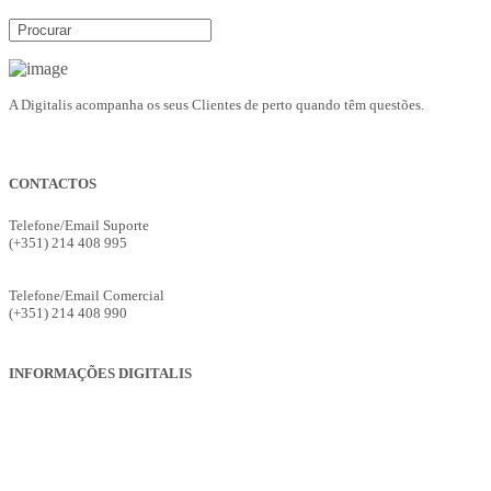
A Digitalis acompanha os seus Clientes de perto quando têm questões.
CONTACTOS
Telefone/Email Suporte
(+351) 214 408 995
suporte@digitalis.pt
Telefone/Email Comercial
(+351) 214 408 990
ges.comercial@digitalis.pt
INFORMAÇÕES DIGITALIS
Empresa
Produtos
Serviços
Suporte
Recrutamento