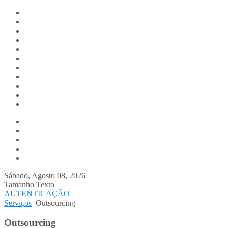
Digitalis.pt
Home
Empresa
Produtos
Serviços
Notícias
Media
Contactos
Suporte
Recrutamento
Team Digitalis
Outsourcing
Consultoria
Workshops
Desenvolvimento à Medida
Infra-estruturas
Sábado, Agosto 08, 2026
Tamanho Texto
AUTENTICAÇÃO
Serviços
Outsourcing
Outsourcing