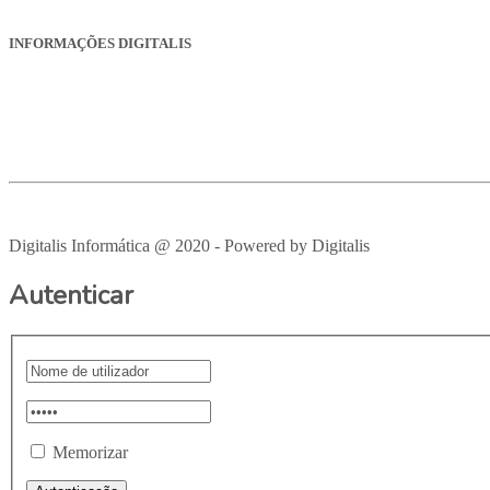
ges.comercial@digitalis.pt
INFORMAÇÕES DIGITALIS
Empresa
Produtos
Serviços
Suporte
Recrutamento
Avisos Legais
Digitalis Informática @ 2020 - Powered by Digitalis
VOLTAR PAR
Autenticar
Memorizar