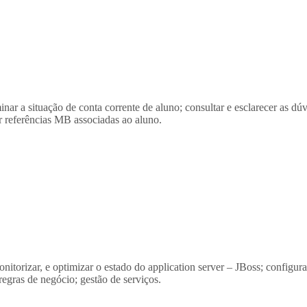
r a situação de conta corrente de aluno; consultar e esclarecer as dú
r referências MB associadas ao aluno.
rizar, e optimizar o estado do application server – JBoss; configuraçã
regras de negócio; gestão de serviços.