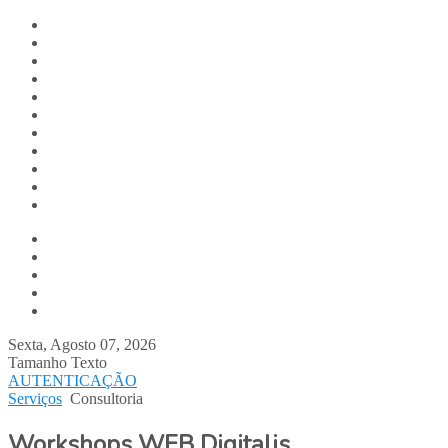
Digitalis.pt
Home
Empresa
Produtos
Serviços
Notícias
Media
Contactos
Suporte
Recrutamento
Team Digitalis
Outsourcing
Consultoria
Workshops
Desenvolvimento à Medida
Infra-estruturas
Sexta, Agosto 07, 2026
Tamanho Texto
AUTENTICAÇÃO
Serviços
Consultoria
Workshops WEB Digitalis